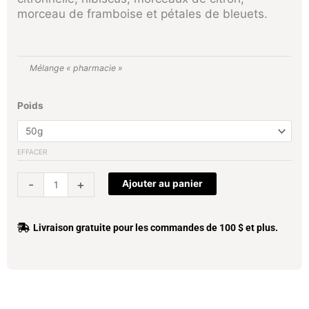
morceau de framboise et pétales de bleuets.
Mélange « pharmacie »
quantité
Poids
de
Relaxation
EFFACER
-
+
Ajouter au panier
Livraison gratuite pour les commandes de 100 $ et plus.