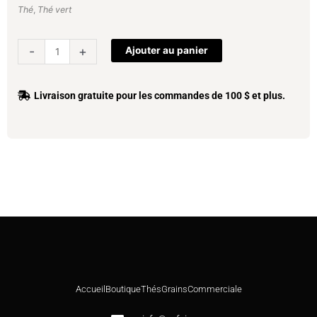
Thé
,
Thé vert
quantité
-
+
Ajouter au panier
de
Boîte
de
Livraison gratuite pour les commandes de 100 $ et plus.
Matcha
Accueil
Boutique
Thés
Grains
Commerciale